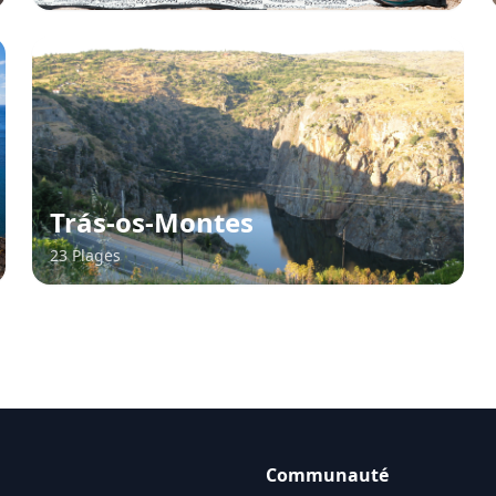
Trás-os-Montes
23 Plages
Communauté