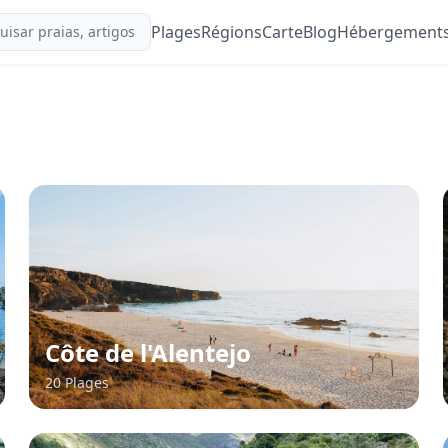
Plages
Régions
Carte
Blog
Hébergement
Côte de l'Alentejo
20 Plages