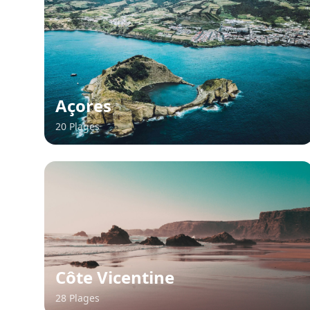
Açores
20 Plages
Côte Vicentine
28 Plages