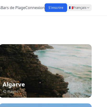
s
Bars de Plage
Connexion
S'inscrire
🇫🇷
Français
Algarve
42 Plages