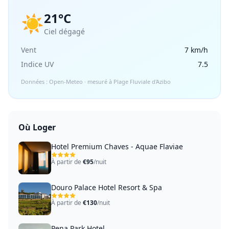
21°C
☀️
Ciel dégagé
Vent
7 km/h
Indice UV
7.5
Données : Open-Meteo · mesuré à Plage Fluviale d'Azibo
Où Loger
Hotel Premium Chaves - Aquae Flaviae
À partir de
€95
/nuit
Douro Palace Hotel Resort & Spa
À partir de
€130
/nuit
Pena Park Hotel