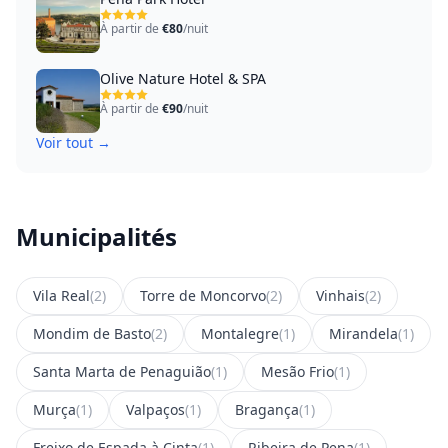
À partir de
€80
/nuit
Olive Nature Hotel & SPA
À partir de
€90
/nuit
Voir tout →
Municipalités
Vila Real
(2)
Torre de Moncorvo
(2)
Vinhais
(2)
Mondim de Basto
(2)
Montalegre
(1)
Mirandela
(1)
Santa Marta de Penaguião
(1)
Mesão Frio
(1)
Murça
(1)
Valpaços
(1)
Bragança
(1)
Freixo de Espada à Cinta
(1)
Ribeira de Pena
(1)