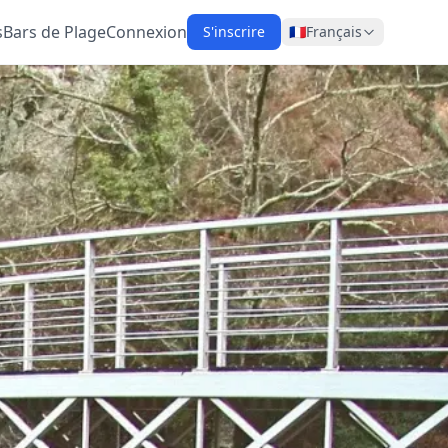
s
Bars de Plage
Connexion
S'inscrire
🇫🇷
Français