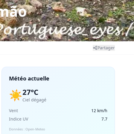
imão
Partager
Météo actuelle
27°C
☀️
Ciel dégagé
Vent
12 km/h
Indice UV
7.7
Données : Open-Meteo