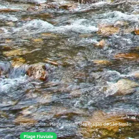
Plages
/
Beiras
/
Plage Fluviale des Fragas de São Simão
Plage Fluviale