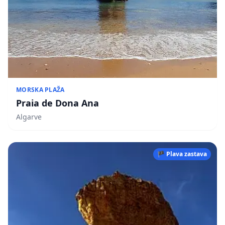
MORSKA PLAŽA
Praia de Dona Ana
Algarve
🏴 Plava zastava