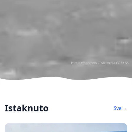
Photo: Walterpeitz /
Wikimedia CC BY-SA
Istaknuto
Sve →