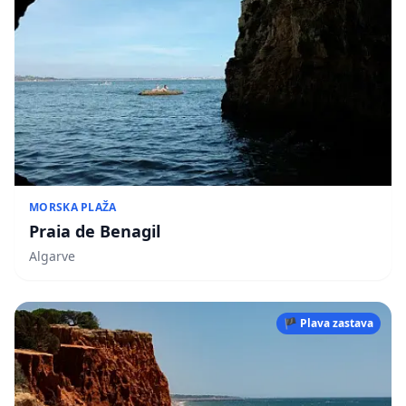
MORSKA PLAŽA
Praia de Benagil
Algarve
🏴 Plava zastava