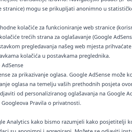
 stranice) mogu se prikupljati anonimno u statističk
odne kolačiće za funkcioniranje web stranice (korisni
 kolačiće trećih strana za oglašavanje (Google AdSens
astavkom pregledavanja našeg web mjesta prihvaćate 
tavkama kolačića u postavkama preglednika.
e AdSense
se za prikazivanje oglasa. Google AdSense može koris
ivanje oglasa na temelju vaših prethodnih posjeta ov
djaviti od personaliziranog oglašavanja na
Google A
e
Googleova Pravila o privatnosti
.
e Analytics kako bismo razumjeli kako posjetitelji k
daci su anonimni i agregirani. Možete se odjaviti ins