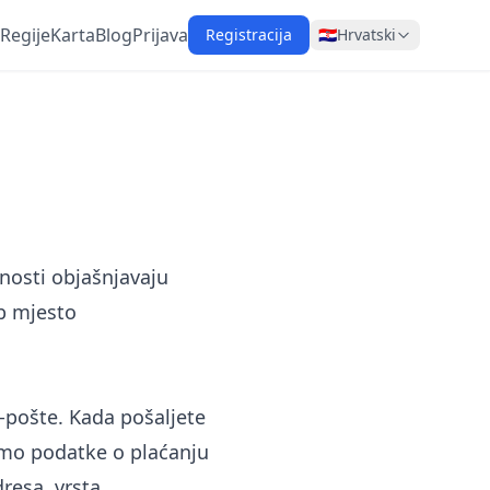
Regije
Karta
Blog
Prijava
Registracija
🇭🇷
Hrvatski
tnosti objašnjavaju
b mjesto
-pošte. Kada pošaljete
jamo podatke o plaćanju
dresa, vrsta