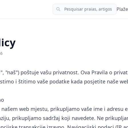
Plaže
licy
26
", "naš") poštuje vašu privatnost. Ova Pravila o priva
istimo i štitimo vaše podatke kada posjetite naše we
.
mo
a našem web mjestu, prikupljamo vaše ime i adresu e
enziju, prikupljamo sadržaj koji navedete. Ne prikupl
cijske transakcije izravno. Navigacijski podaci (IP a