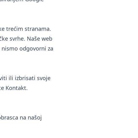
ke trećim stranama.
ičke svrhe. Naše web
; nismo odgovorni za
i ili izbrisati svoje
ice
Kontakt
.
obrasca na našoj