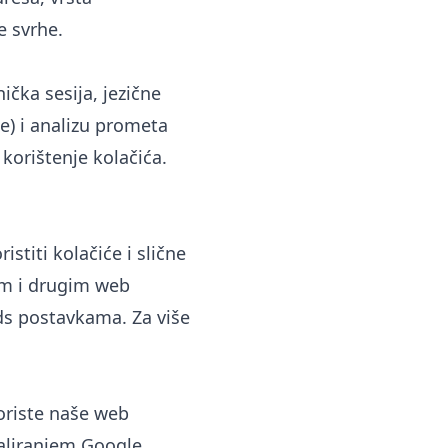
e svrhe.
čka sesija, jezične
e) i analizu prometa
korištenje kolačića.
titi kolačiće i slične
om i drugim web
ds postavkama
. Za više
oriste naše web
taliranjem
Google