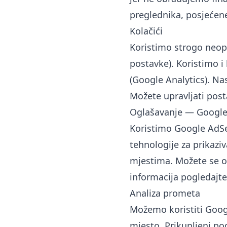
preglednika, posjećene
Kolačići
Koristimo strogo neoph
postavke). Koristimo i
(Google Analytics). N
Možete upravljati pos
Oglašavanje — Googl
Koristimo Google AdSen
tehnologije za prikaz
mjestima. Možete se o
informacija pogledajt
Analiza prometa
Možemo koristiti Googl
mjesto. Prikupljeni po