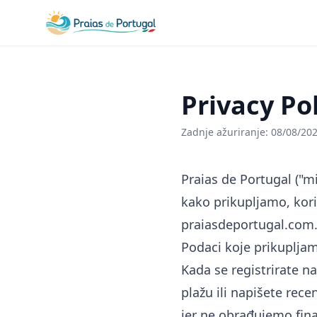
Privacy Po
Zadnje ažuriranje: 08/08/20
Praias de Portugal ("mi
kako prikupljamo, kor
praiasdeportugal.com
Podaci koje prikuplja
Kada se registrirate n
plažu ili napišete rec
jer ne obrađujemo finan