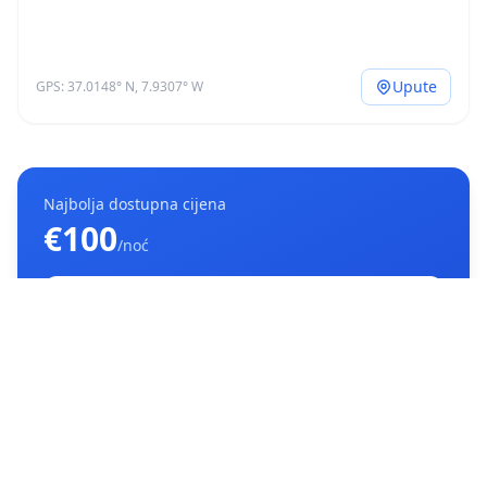
Upute
GPS: 37.0148° N, 7.9307° W
Najbolja dostupna cijena
€100
/noć
Provjeri dostupnost
Booking.com
Službena web stranica →
Detalji