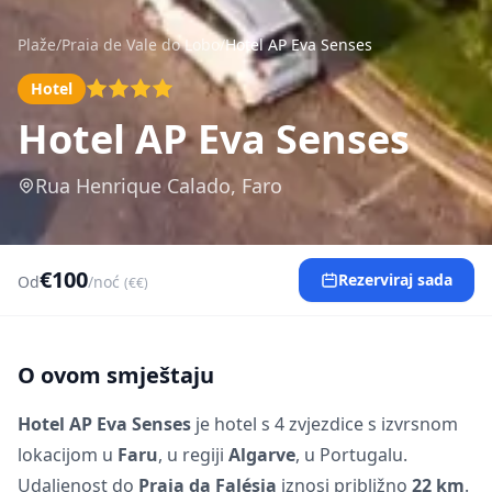
Plaže
/
Praia de Vale do Lobo
/
Hotel AP Eva Senses
Hotel
Hotel AP Eva Senses
Rua Henrique Calado, Faro
€100
Rezerviraj sada
Od
/noć
(€€)
O ovom smještaju
Hotel AP Eva Senses
je hotel s 4 zvjezdice s izvrsnom
lokacijom u
Faru
, u regiji
Algarve
, u Portugalu.
Udaljenost do
Praia da Falésia
iznosi približno
22 km
.