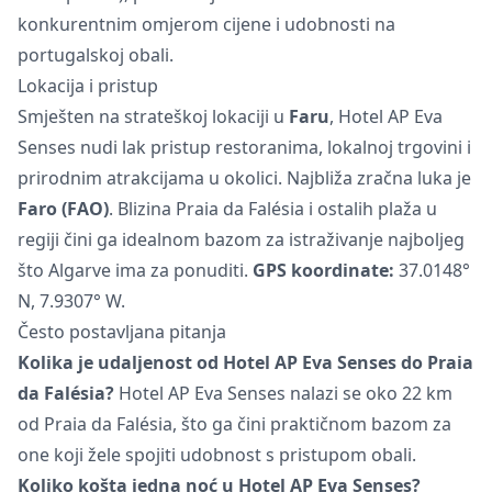
konkurentnim omjerom cijene i udobnosti na
portugalskoj obali.
Lokacija i pristup
Smješten na strateškoj lokaciji u
Faru
, Hotel AP Eva
Senses nudi lak pristup restoranima, lokalnoj trgovini i
prirodnim atrakcijama u okolici. Najbliža zračna luka je
Faro (FAO)
. Blizina Praia da Falésia i ostalih plaža u
regiji čini ga idealnom bazom za istraživanje najboljeg
što Algarve ima za ponuditi.
GPS koordinate:
37.0148°
N, 7.9307° W.
Često postavljana pitanja
Kolika je udaljenost od Hotel AP Eva Senses do Praia
da Falésia?
Hotel AP Eva Senses nalazi se oko 22 km
od Praia da Falésia, što ga čini praktičnom bazom za
one koji žele spojiti udobnost s pristupom obali.
Koliko košta jedna noć u Hotel AP Eva Senses?