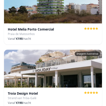
Hotel Melia Porto Comercial
Praia de Matosinhos
Vanaf
€190
/nacht
Imagem ilustrativa
Troia Design Hotel
Strand van Tróia-Galé
Vanaf
€190
/nacht