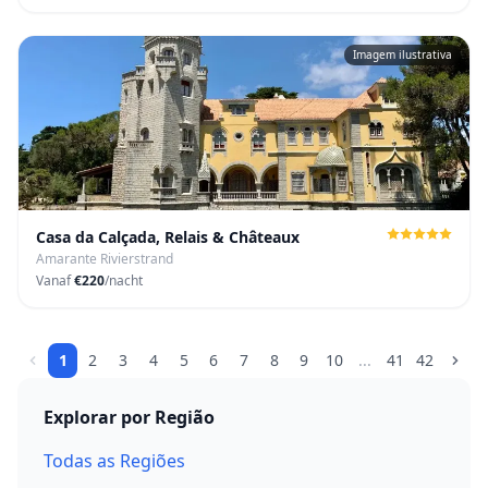
Imagem ilustrativa
Casa da Calçada, Relais & Châteaux
Amarante Rivierstrand
Vanaf
€220
/nacht
1
2
3
4
5
6
7
8
9
10
...
41
42
Explorar por Região
Todas as Regiões