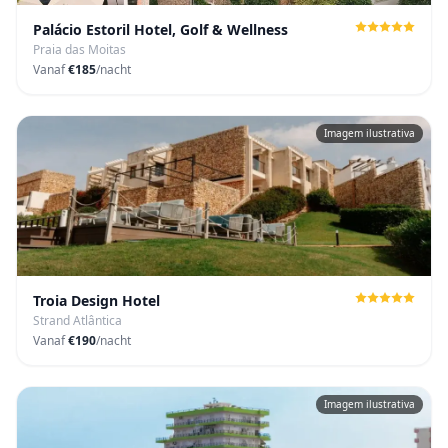
Palácio Estoril Hotel, Golf & Wellness
Praia das Moitas
Vanaf
€185
/nacht
Imagem ilustrativa
Troia Design Hotel
Strand Atlântica
Vanaf
€190
/nacht
Imagem ilustrativa