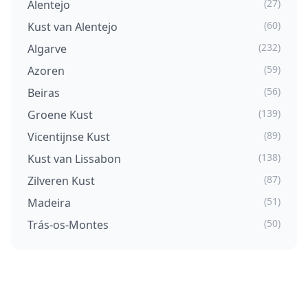
(27)
Alentejo
(60)
Kust van Alentejo
(232)
Algarve
(59)
Azoren
(56)
Beiras
(139)
Groene Kust
(89)
Vicentijnse Kust
(138)
Kust van Lissabon
(87)
Zilveren Kust
(51)
Madeira
(50)
Trás-os-Montes