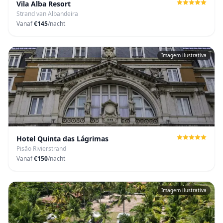
Vila Alba Resort
Strand van Albandeira
Vanaf
€145
/nacht
Imagem ilustrativa
Hotel Quinta das Lágrimas
Pisão Rivierstrand
Vanaf
€150
/nacht
Imagem ilustrativa