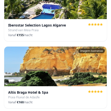
Iberostar Selection Lagos Algarve
Strand van Meia Praia
Vanaf
€155
/nacht
Imagem ilustrativa
Altis Braga Hotel & Spa
Praia Fluvial de Adaúfe
Vanaf
€160
/nacht