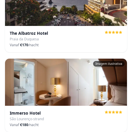
The Albatroz Hotel
Praia da Duquesa
Vanaf
€170
/nacht
Imagem ilustrativa
Immerso Hotel
São Lourenço-strand
Vanaf
€180
/nacht