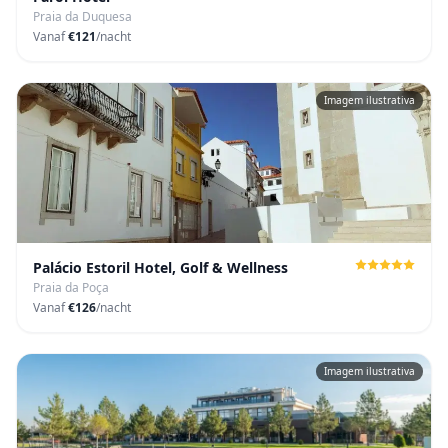
Praia da Duquesa
Vanaf
€121
/nacht
Imagem ilustrativa
Palácio Estoril Hotel, Golf & Wellness
Praia da Poça
Vanaf
€126
/nacht
Imagem ilustrativa