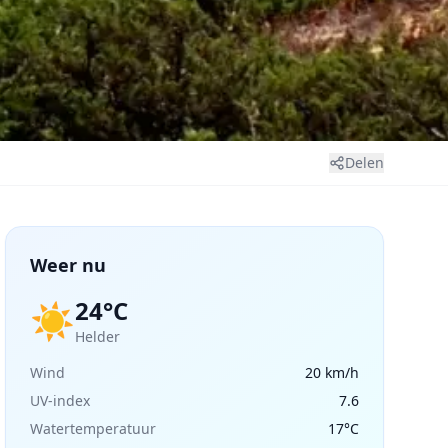
Delen
Weer nu
24°C
☀️
Helder
Wind
20 km/h
UV-index
7.6
Watertemperatuur
17°C