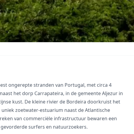
eest ongerepte stranden van Portugal, met circa 4
aast het dorp Carrapateira, in de gemeente Aljezur in
jnse kust. De kleine rivier de Bordeira doorkruist het
 uniek zoetwater-estuarium naast de Atlantische
breken van commerciële infrastructuur bewaren een
 gevorderde surfers en natuurzoekers.