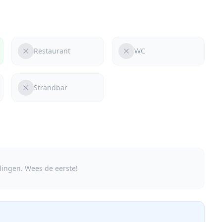
Restaurant
WC
Strandbar
ingen. Wees de eerste!