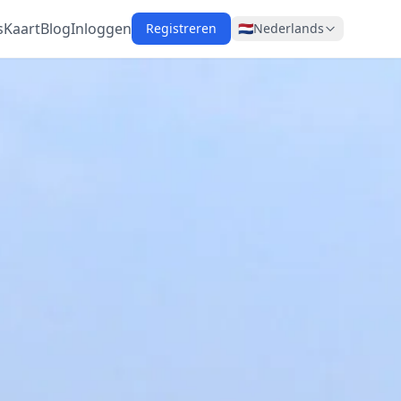
s
Kaart
Blog
Inloggen
Registreren
🇳🇱
Nederlands