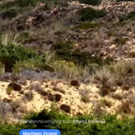
Stranden
/
Vicentijnse Kust
/
Strand Bordeira
Maritiem Strand