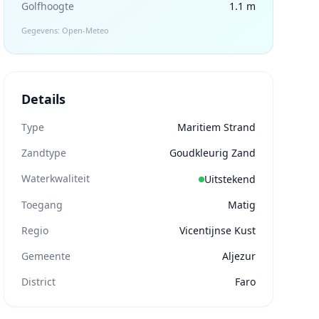
Golfhoogte
1.1 m
Gegevens: Open-Meteo
Details
Type
Maritiem Strand
Zandtype
Goudkleurig Zand
Waterkwaliteit
Uitstekend
Toegang
Matig
Regio
Vicentijnse Kust
Gemeente
Aljezur
District
Faro