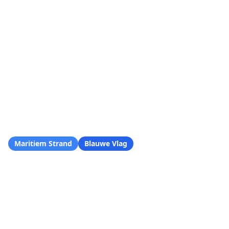
Stranden
/
Azoren
/
Strand Água de Alto
Maritiem Strand
Blauwe Vlag
Strand Água de Alto
Vila Franca do Campo, Região Autónoma dos
Açores