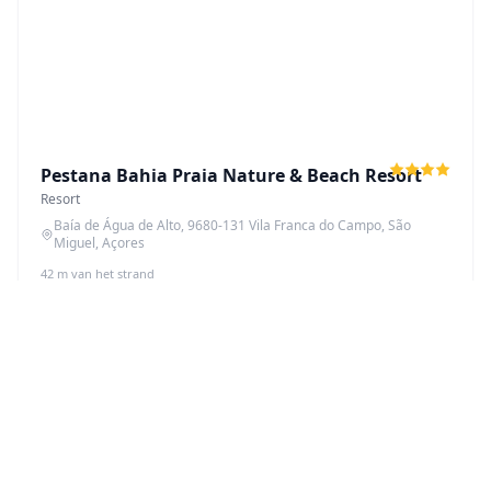
Pestana Bahia Praia Nature & Beach Resort
Resort
Baía de Água de Alto, 9680-131 Vila Franca do Campo, São
Miguel, Açores
42 m van het strand
€145
Beschikbaarheid bekijken
Vanaf
/nacht