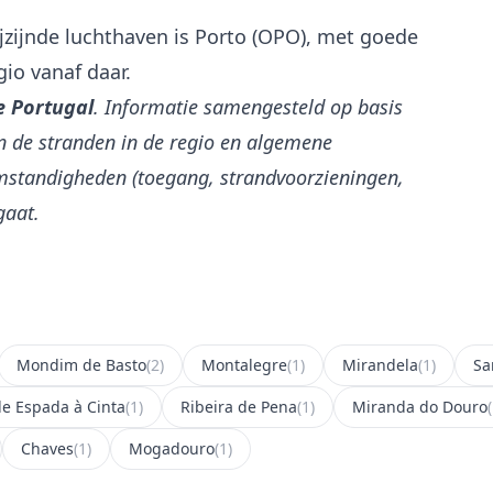
jzijnde luchthaven is Porto (OPO), met goede
io vanaf daar.
e Portugal
. Informatie samengesteld op basis
n de stranden in de regio en algemene
omstandigheden (toegang, strandvoorzieningen,
gaat.
Mondim de Basto
(2)
Montalegre
(1)
Mirandela
(1)
Sa
de Espada à Cinta
(1)
Ribeira de Pena
(1)
Miranda do Douro
Chaves
(1)
Mogadouro
(1)