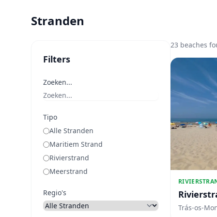
Stranden
23 beaches f
Filters
Zoeken...
Tipo
Alle Stranden
Maritiem Strand
Rivierstrand
Meerstrand
RIVIERSTRA
Regio's
Rivierst
Trás-os-Mo