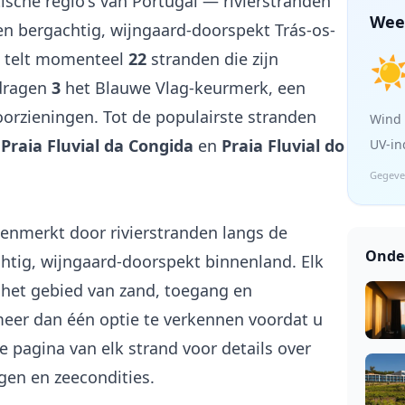
ische regio's van Portugal — rivierstranden
Wee
en bergachtig, wijngaard-doorspekt Trás-os-
s telt momenteel
22
stranden die zijn
☀
 dragen
3
het Blauwe Vlag-keurmerk, een
voorzieningen. Tot de populairste stranden
Wind
,
Praia Fluvial da Congida
en
Praia Fluvial do
UV-in
Gegeven
enmerkt door rivierstranden langs de
Onde 
chtig, wijngaard-doorspekt binnenland. Elk
 het gebied van zand, toegang en
eer dan één optie te verkennen voordat u
 pagina van elk strand voor details over
gen en zeecondities.