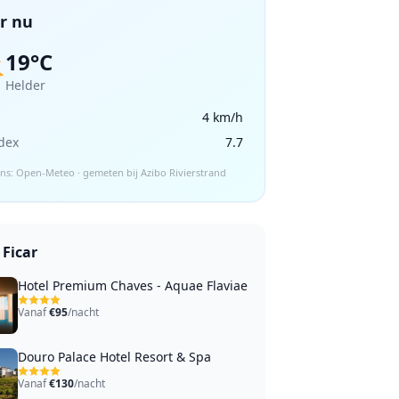
r nu
19°C
️
Helder
4 km/h
dex
7.7
s: Open-Meteo · gemeten bij Azibo Rivierstrand
Ficar
Hotel Premium Chaves - Aquae Flaviae
Vanaf
€95
/nacht
Douro Palace Hotel Resort & Spa
Vanaf
€130
/nacht