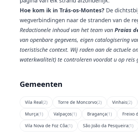
pagina van elk strand afzonderlijk.
Hoe kom ik in Trás-os-Montes?
De dichtstbi
wegverbindingen naar de stranden van de reg
Redactionele inhoud van het team van
Praias d
van openbare gegevens, eigen catalogisering va
toeristische context. Wij raden aan de actuele 
waterkwaliteit) te controleren voordat u op reis 
Gemeenten
Vila Real
(2)
Torre de Moncorvo
(2)
Vinhais
(2)
Murça
(1)
Valpaços
(1)
Bragança
(1)
Freixo 
Vila Nova de Foz Côa
(1)
São João da Pesqueira
(1)