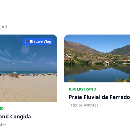
ound
🏴 Blauwe Vlag
RIVIERSTRAND
Praia Fluvial da Ferrad
Trás-os-Montes
ND
rand Congida
ntes