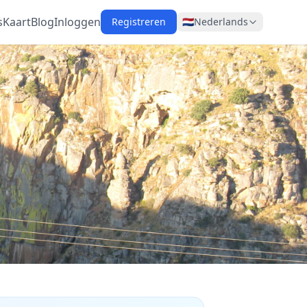
s
Kaart
Blog
Inloggen
Registreren
🇳🇱
Nederlands