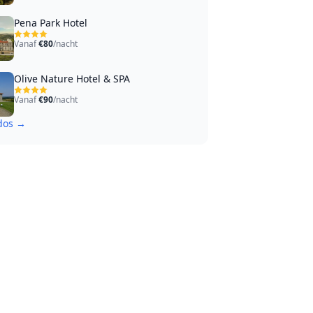
Pena Park Hotel
Vanaf
€80
/nacht
Olive Nature Hotel & SPA
Vanaf
€90
/nacht
odos →