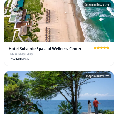
Imagem ilustrativa
Hotel Solverde Spa and Wellness Center
Пляж Мирамар
От
€140
/ночь
Imagem ilustrativa