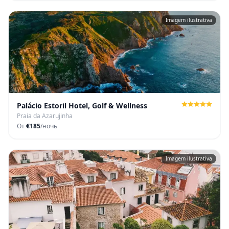
Imagem ilustrativa
Palácio Estoril Hotel, Golf & Wellness
Praia da Azarujinha
От
€185
/ночь
Imagem ilustrativa