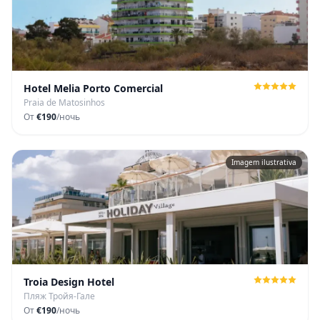
Hotel Melia Porto Comercial
Praia de Matosinhos
От
€190
/ночь
Imagem ilustrativa
Troia Design Hotel
Пляж Тройя-Гале
От
€190
/ночь