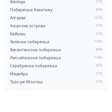
(27)
Alentejo
(60)
Побережье Алентежу
(232)
Алгарве
(59)
Азорские острова
(56)
Бейраш
(139)
Зелёное побережье
(89)
Виcентинское побережье
(138)
Лиссабонское побережье
(87)
Серебряное побережье
(51)
Мадейра
(50)
Траз-уж-Монтеш