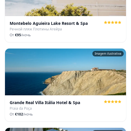
Montebelo Aguieira Lake Resort & Spa
Речной пляж Плотины Агейра
От
€95
/ночь
Imagem ilustrativa
Grande Real Villa Itália Hotel & Spa
Praia da Poça
От
€102
/ночь