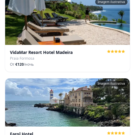
Imagem ilustrativa
VidaMar Resort Hotel Madeira
Praia Formosa
От
€120
/ночь
Imagem ilustrativa
Farol Hotel