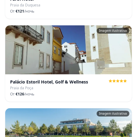
Praia da Duquesa
От
€121
/ночь
Imagem ilustrativa
Palácio Estoril Hotel, Golf & Wellness
Praia da Poça
От
€126
/ночь
Imagem ilustrativa