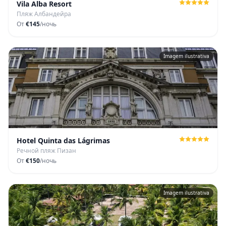
Vila Alba Resort
Пляж Албандейра
От
€145
/ночь
Imagem ilustrativa
Hotel Quinta das Lágrimas
Речной пляж Пизан
От
€150
/ночь
Imagem ilustrativa