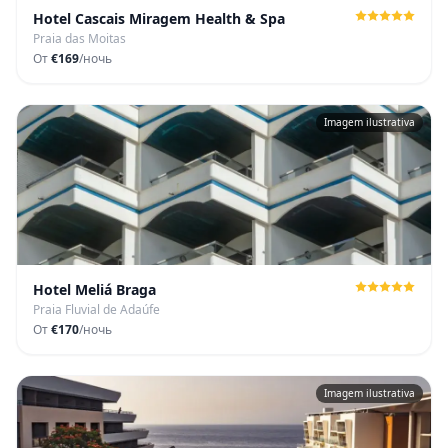
Hotel Cascais Miragem Health & Spa
Praia das Moitas
От
€169
/ночь
Imagem ilustrativa
Hotel Meliá Braga
Praia Fluvial de Adaúfe
От
€170
/ночь
Imagem ilustrativa