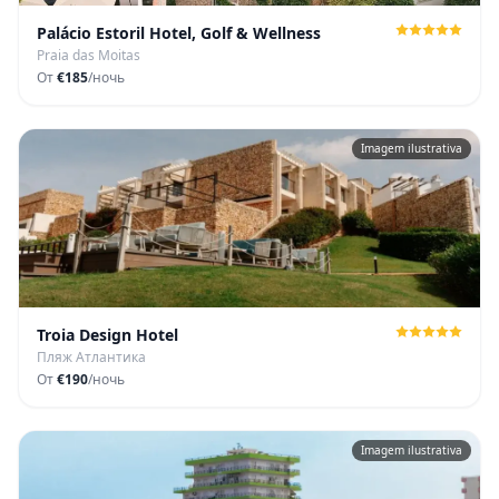
Palácio Estoril Hotel, Golf & Wellness
Praia das Moitas
От
€185
/ночь
Imagem ilustrativa
Troia Design Hotel
Пляж Атлантика
От
€190
/ночь
Imagem ilustrativa