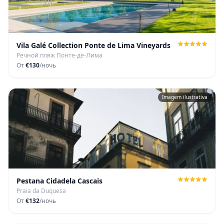
Vila Galé Collection Ponte de Lima Vineyards
Речной пляж Понте-де-Лима
От
€130
/ночь
Imagem ilustrativa
Pestana Cidadela Cascais
Praia da Duquesa
От
€132
/ночь