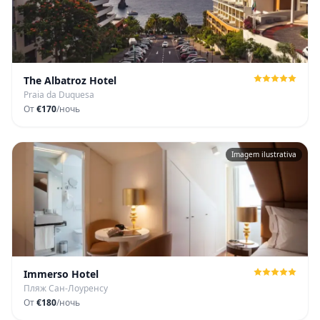
The Albatroz Hotel
Praia da Duquesa
От
€170
/ночь
Imagem ilustrativa
Immerso Hotel
Пляж Сан-Лоуренсу
От
€180
/ночь