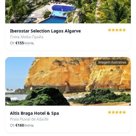
Iberostar Selection Lagos Algarve
Пляж Мейа-Прайа
От
€155
/ночь
Imagem ilustrativa
Altis Braga Hotel & Spa
Praia Fluvial de Adaúfe
От
€160
/ночь