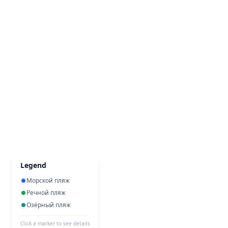
Legend
Морской пляж
Речной пляж
Озёрный пляж
Click a marker to see details