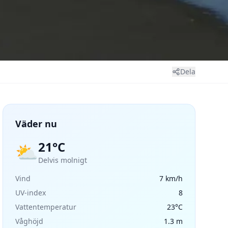
Dela
Väder nu
21°C
⛅
Delvis molnigt
Vind
7 km/h
UV-index
8
Vattentemperatur
23°C
Våghöjd
1.3 m