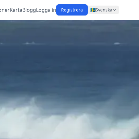
oner
Karta
Blogg
Logga in
Registrera
🇸🇪
Svenska