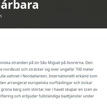
Bárbara
s
koniska stranden på ön São Miguel på Azorerna. Den
e nordkust och sträcker sig över ungefär 700 meter
ulla vattnet i Nordatlanten. Internationellt erkänd som
nden arrangerat europeiska surftävlingar och lockar
gröna berg som störtar ner i havet skapar en scen av
tifiering och erbjuder fullständiga badtjänster under