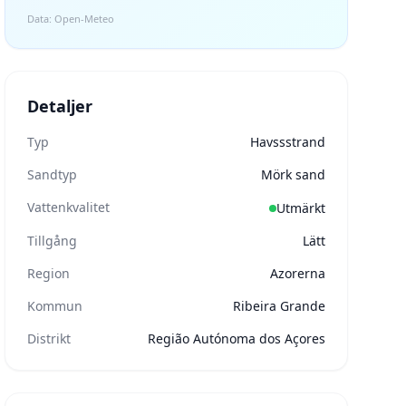
Data: Open-Meteo
Detaljer
Typ
Havssstrand
Sandtyp
Mörk sand
Vattenkvalitet
Utmärkt
Tillgång
Lätt
Region
Azorerna
Kommun
Ribeira Grande
Distrikt
Região Autónoma dos Açores