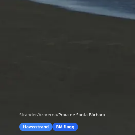
Stränder
/
Azorerna
/
Praia de Santa Bárbara
Havssstrand
Blå flagg