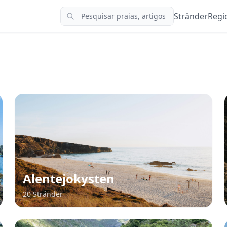
Stränder
Regi
Alentejokysten
20 Stränder