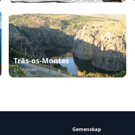
Trás-os-Montes
23 Stränder
Gemenskap