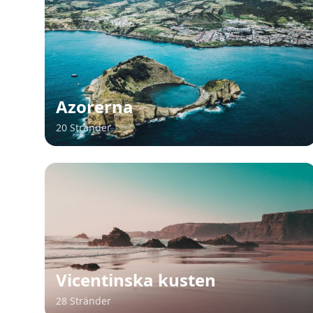
Azorerna
20 Stränder
Vicentinska kusten
28 Stränder