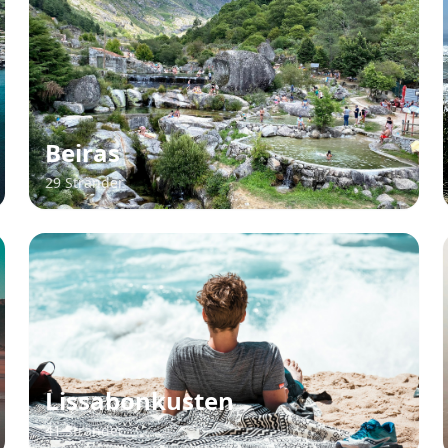
Beiras
29 Stränder
Lissabonkusten
41 Stränder