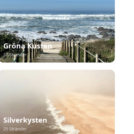
Gröna Kusten
37 Stränder
Silverkysten
25 Stränder