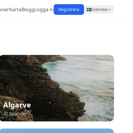
oner
Karta
Blogg
Logga in
Registrera
🇸🇪
Svenska
Algarve
42 Stränder